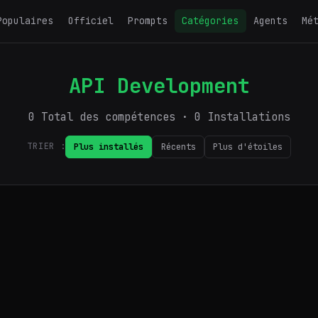
Populaires
Officiel
Prompts
Catégories
Agents
Mé
API Development
0 Total des compétences · 0 Installations
TRIER :
Plus installés
Récents
Plus d'étoiles