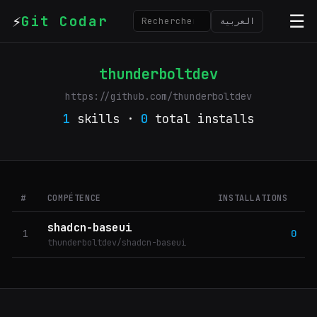
⚡
☰
Git Codar
العربية
thunderboltdev
https://github.com/thunderboltdev
1
skills ·
0
total installs
#
COMPÉTENCE
INSTALLATIONS
shadcn-baseui
1
0
thunderboltdev/shadcn-baseui