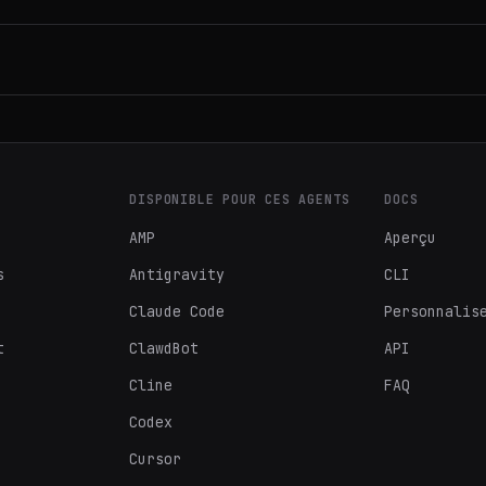
DISPONIBLE POUR CES AGENTS
DOCS
AMP
Aperçu
s
Antigravity
CLI
Claude Code
Personnalis
t
ClawdBot
API
Cline
FAQ
Codex
Cursor