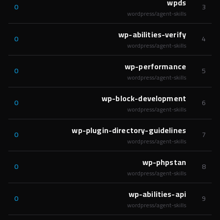
wpds
0
3
wordpress/agent-skills
wp-abilities-verify
0
4
wordpress/agent-skills
wp-performance
0
5
wordpress/agent-skills
wp-block-development
0
6
wordpress/agent-skills
wp-plugin-directory-guidelines
0
7
wordpress/agent-skills
wp-phpstan
0
8
wordpress/agent-skills
wp-abilities-api
0
9
wordpress/agent-skills