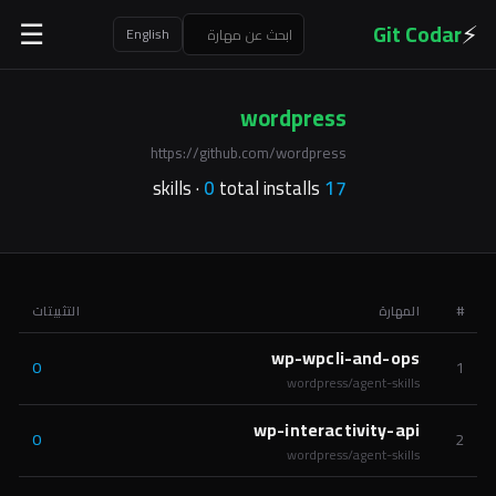
⚡
Git Codar
☰
English
wordpress
https://github.com/wordpress
0
total installs
skills ·
17
#
المهارة
التثبيتات
wp-wpcli-and-ops
0
1
wordpress/agent-skills
wp-interactivity-api
0
2
wordpress/agent-skills