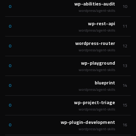
wp-abilities-audit
0
10
wordpress/agent-skills
wp-rest-api
0
11
wordpress/agent-skills
wordpress-router
0
12
wordpress/agent-skills
wp-playground
0
13
wordpress/agent-skills
blueprint
0
14
wordpress/agent-skills
wp-project-triage
0
15
wordpress/agent-skills
wp-plugin-development
0
16
wordpress/agent-skills