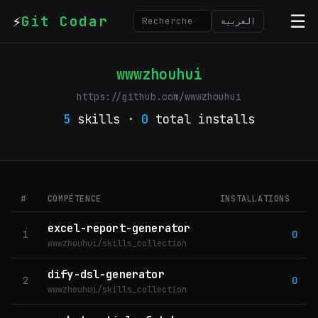
⚡
☰
Git Codar
العربية
wwwzhouhui
https://github.com/wwwzhouhui
5
skills ·
0
total installs
#
COMPÉTENCE
INSTALLATIONS
excel-report-generator
1
0
wwwzhouhui/skills_collection
dify-dsl-generator
2
0
wwwzhouhui/skills_collection