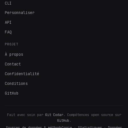
CLI
Personnaliser
API
FAQ
PROJET
À propos
Contact
Confidentialité
Conditions
GitHub
Fait avec soin par
Git Codar
. Compétences open source sur
GitHub
.
Sources de données & méthodologie
·
Statistiques
·
Données