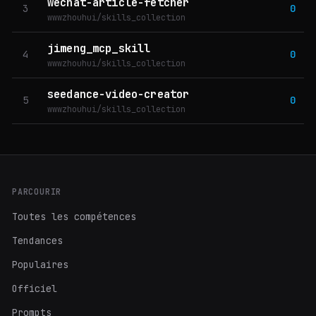
wechat-article-fetcher
3
0
wwwzhouhui/skills_collection
jimeng_mcp_skill
4
0
wwwzhouhui/skills_collection
seedance-video-creator
5
0
wwwzhouhui/skills_collection
PARCOURIR
Toutes les compétences
Tendances
Populaires
Officiel
Prompts