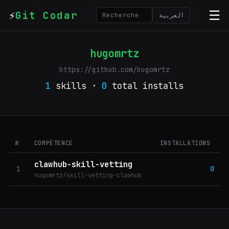
⚡
☰
Git Codar
العربية
hugomrtz
https://github.com/hugomrtz
1
skills ·
0
total installs
#
COMPÉTENCE
INSTALLATIONS
clawhub-skill-vetting
1
0
hugomrtz/skill-vetting-clawhub