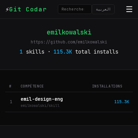
⚡
☰
Git Codar
العربية
emilkowalski
https://github.com/emilkowalski
1
skills ·
115.3K
total installs
#
COMPÉTENCE
INSTALLATIONS
emil-design-eng
1
115.3K
emilkowalski/skill