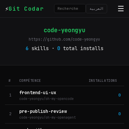
⚡
☰
Git Codar
العربية
code-yeongyu
https://github.com/code-yeongyu
6
skills ·
0
total installs
#
COMPÉTENCE
INSTALLATIONS
frontend-ui-ux
1
0
code-yeongyu/oh-my-opencode
pre-publish-review
2
0
code-yeongyu/oh-my-openagent