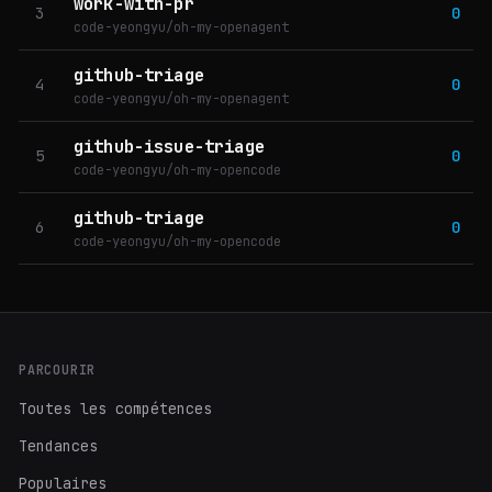
work-with-pr
3
0
code-yeongyu/oh-my-openagent
github-triage
4
0
code-yeongyu/oh-my-openagent
github-issue-triage
5
0
code-yeongyu/oh-my-opencode
github-triage
6
0
code-yeongyu/oh-my-opencode
PARCOURIR
Toutes les compétences
Tendances
Populaires