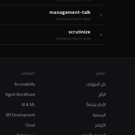
management-talk
3
thananon/9arm-skills
scrutinize
4
thananon/9arm-skills
تصفح
المجالات
كل المهارات
Accessibility
الرائج
Agent Workflows
الأكثر نشاطاً
AI & ML
الرسمية
API Development
الأوامر
Cloud