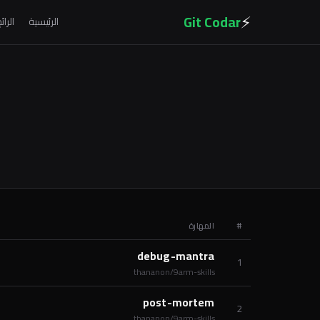
⚡
Git Codar
الرئيسية
الرائ
#
المهارة
debug-mantra
1
thananon/9arm-skills
post-mortem
2
thananon/9arm-skills