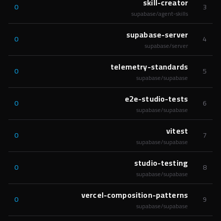
skill-creator
0
3
supabase/agent-skills
supabase-server
0
4
supabase/server
telemetry-standards
0
5
supabase/supabase
e2e-studio-tests
0
6
supabase/supabase
vitest
0
7
supabase/supabase
studio-testing
0
8
supabase/supabase
vercel-composition-patterns
0
9
supabase/supabase