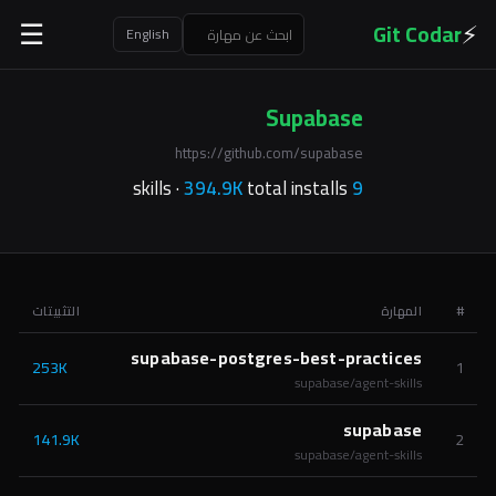
⚡
Git Codar
☰
English
Supabase
https://github.com/supabase
394.9K
total installs
skills ·
9
#
المهارة
التثبيتات
supabase-postgres-best-practices
253K
1
supabase/agent-skills
supabase
141.9K
2
supabase/agent-skills