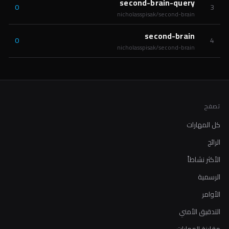
second-brain-query
0
3
nicholasspisak/second-brain
second-brain
0
4
nicholasspisak/second-brain
تصفح
كل المهارات
الرائج
الأكثر نشاطاً
الرسمية
الأوامر
التدقيق الأمني