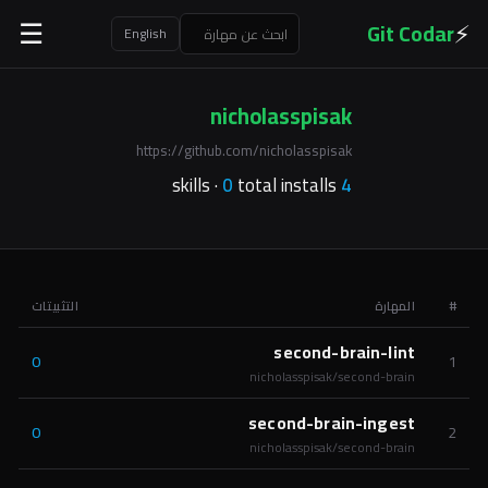
⚡
Git Codar
☰
English
nicholasspisak
https://github.com/nicholasspisak
0
total installs
skills ·
4
#
المهارة
التثبيتات
second-brain-lint
0
1
nicholasspisak/second-brain
second-brain-ingest
0
2
nicholasspisak/second-brain