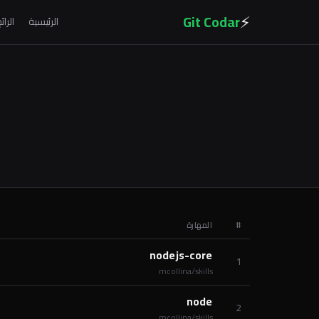
⚡
Git Codar
الرئيسية
الرائ
#
المهارة
nodejs-core
1
mcollina/skills
node
2
mcollina/skills