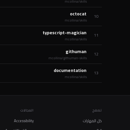
mcollina/skills
octocat
10
mcollina/skills
typescript-magician
11
mcollina/skills
githuman
12
mcollina/githuman-skills
documentation
13
mcollina/skills
تصفح
المجالات
كل المهارات
Accessibility