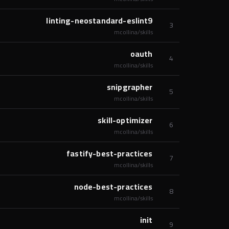
linting-neostandard-eslint9
3
mcollina/skills
oauth
4
mcollina/skills
snipgrapher
5
mcollina/skills
skill-optimizer
6
mcollina/skills
fastify-best-practices
7
mcollina/skills
node-best-practices
8
mcollina/skills
init
9