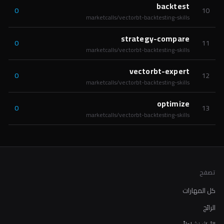
backtest
0
10
marketcalls/vectorbt-backtesting-skills
strategy-compare
0
11
marketcalls/vectorbt-backtesting-skills
vectorbt-expert
0
12
marketcalls/vectorbt-backtesting-skills
optimize
0
13
marketcalls/vectorbt-backtesting-skills
تصفح
كل المهارات
الرائج