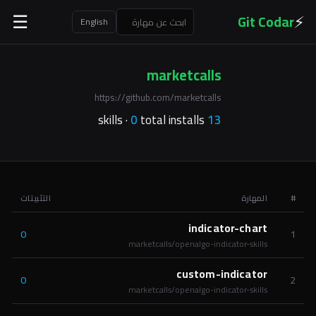
⚡
Git Codar
☰
English
marketcalls
https://github.com/marketcalls
0
total installs
skills ·
13
#
المهارة
التثبيتات
indicator-chart
0
1
marketcalls/openalgo-indicator-skills
custom-indicator
0
2
marketcalls/openalgo-indicator-skills