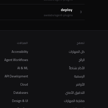
deploy
3
awslabs/agent-plugins
تصفح
المجالات
كل المهارات
Accessibility
الرائج
Agent Workflows
الأكثر نشاطاً
AI & ML
الرسمية
API Development
الأوامر
Cloud
التدقيق الأمني
Databases
مقارنة المهارات
Design & UI