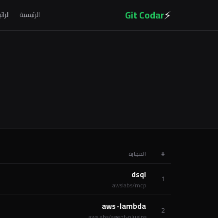
⚡
Git Codar
الرئيسية
الرائ
#
المهارة
dsql
1
awslabs/mcp
aws-lambda
2
awslabs/agent-plugins