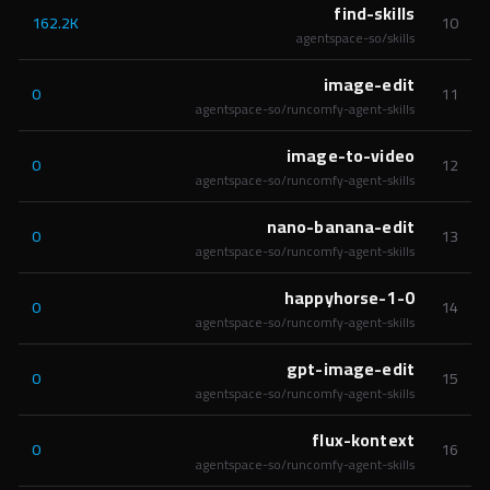
find-skills
162.2K
10
agentspace-so/skills
image-edit
0
11
agentspace-so/runcomfy-agent-skills
image-to-video
0
12
agentspace-so/runcomfy-agent-skills
nano-banana-edit
0
13
agentspace-so/runcomfy-agent-skills
happyhorse-1-0
0
14
agentspace-so/runcomfy-agent-skills
gpt-image-edit
0
15
agentspace-so/runcomfy-agent-skills
flux-kontext
0
16
agentspace-so/runcomfy-agent-skills