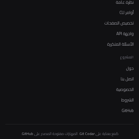
نظرة عامة
أوامر CLI
تخصيص الصفحات
واجهة API
الأسئلة المتكررة
المشروع
حول
اتصل بنا
الخصوصية
الشروط
GitHub
صُنع بعناية على
Git Codar
. المهارات مفتوحة المصدر على
GitHub
.