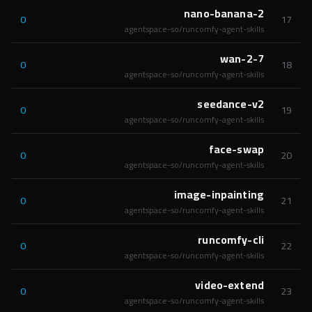
nano-banana-2
0
17
agentspace-so/runcomfy-agent-skills
wan-2-7
0
18
agentspace-so/runcomfy-agent-skills
seedance-v2
0
19
agentspace-so/runcomfy-agent-skills
face-swap
0
20
agentspace-so/runcomfy-agent-skills
image-inpainting
0
21
agentspace-so/runcomfy-agent-skills
runcomfy-cli
0
22
agentspace-so/runcomfy-agent-skills
video-extend
0
23
agentspace-so/runcomfy-agent-skills