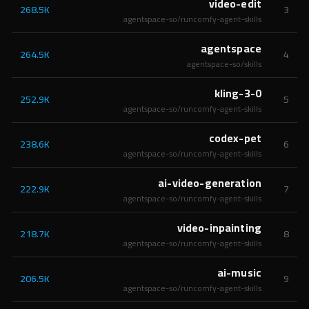
video-edit
268.5K
3
agentspace-so/runcomfy-agent-skills
agentspace
264.5K
4
agentspace-so/skills
kling-3-0
252.9K
5
agentspace-so/runcomfy-agent-skills
codex-pet
238.6K
6
agentspace-so/runcomfy-agent-skills
ai-video-generation
222.9K
7
agentspace-so/runcomfy-agent-skills
video-inpainting
218.7K
8
agentspace-so/runcomfy-agent-skills
ai-music
206.5K
9
agentspace-so/runcomfy-agent-skills