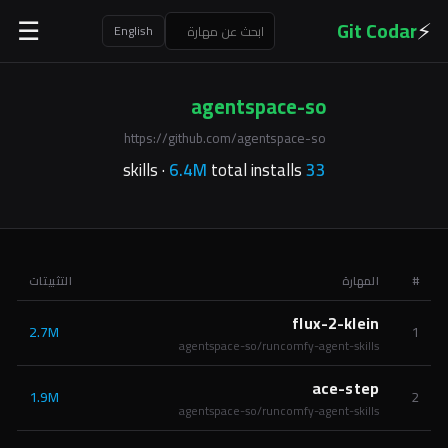
⚡
Git Codar
☰
English
agentspace-so
https://github.com/agentspace-so
6.4M
total installs
skills ·
33
#
المهارة
التثبيتات
flux-2-klein
2.7M
1
agentspace-so/runcomfy-agent-skills
ace-step
1.9M
2
agentspace-so/runcomfy-agent-skills