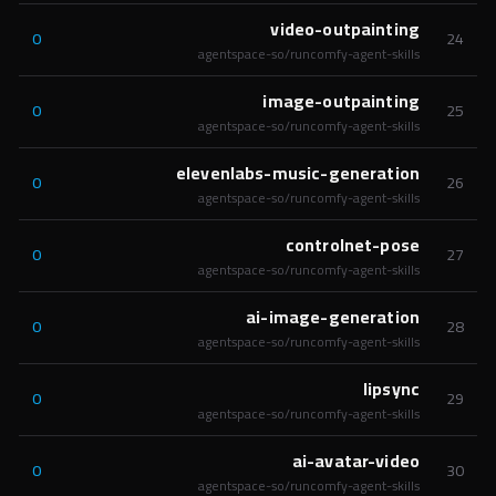
video-outpainting
0
24
agentspace-so/runcomfy-agent-skills
image-outpainting
0
25
agentspace-so/runcomfy-agent-skills
elevenlabs-music-generation
0
26
agentspace-so/runcomfy-agent-skills
controlnet-pose
0
27
agentspace-so/runcomfy-agent-skills
ai-image-generation
0
28
agentspace-so/runcomfy-agent-skills
lipsync
0
29
agentspace-so/runcomfy-agent-skills
ai-avatar-video
0
30
agentspace-so/runcomfy-agent-skills